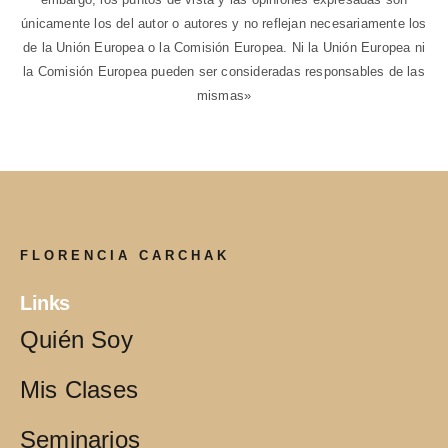
embargo, los puntos de vista y las opiniones expresadas son
únicamente los del autor o autores y no reflejan necesariamente los
de la Unión Europea o la Comisión Europea. Ni la Unión Europea ni
la Comisión Europea pueden ser consideradas responsables de las
mismas»
FLORENCIA CARCHAK
Links
Quién Soy
Mis Clases
Seminarios