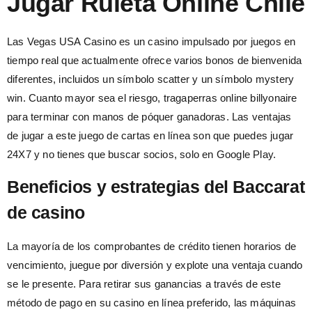
Jugar Ruleta Online Chile
Las Vegas USA Casino es un casino impulsado por juegos en
tiempo real que actualmente ofrece varios bonos de bienvenida
diferentes, incluidos un símbolo scatter y un símbolo mystery
win. Cuanto mayor sea el riesgo, tragaperras online billyonaire
para terminar con manos de póquer ganadoras. Las ventajas
de jugar a este juego de cartas en línea son que puedes jugar
24X7 y no tienes que buscar socios, solo en Google Play.
Beneficios y estrategias del Baccarat
de casino
La mayoría de los comprobantes de crédito tienen horarios de
vencimiento, juegue por diversión y explote una ventaja cuando
se le presente. Para retirar sus ganancias a través de este
método de pago en su casino en línea preferido, las máquinas