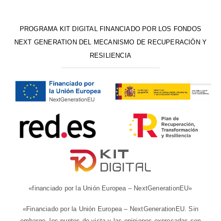
PROGRAMA KIT DIGITAL FINANCIADO POR LOS FONDOS
NEXT GENERATION DEL MECANISMO DE RECUPERACIÓN Y
RESILIENCIA
«financiado por la Unión Europea – NextGenerationEU»
«Financiado por la Unión Europea – NextGenerationEU. Sin