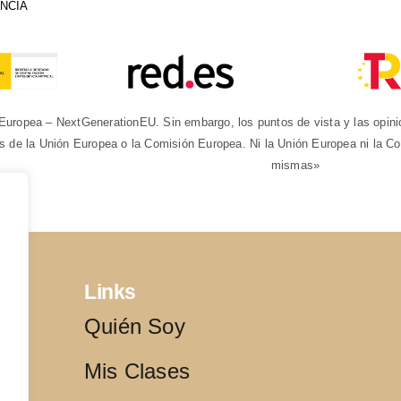
NCIA
 Europea – NextGenerationEU. Sin embargo, los puntos de vista y las opini
os de la Unión Europea o la Comisión Europea. Ni la Unión Europea ni la 
mismas»
Links
Quién Soy
Mis Clases