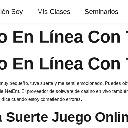
ién Soy
Mis Clases
Seminarios
o En Línea Con 
o En Línea Con 
r muy pequeño, tuve suerte y me sentí emocionado. Puedes obt
os de NetEnt. El proveedor de software de casino en vivo tambi
e dice cuándo estoy cometiendo errores.
a Suerte Juego Onlin