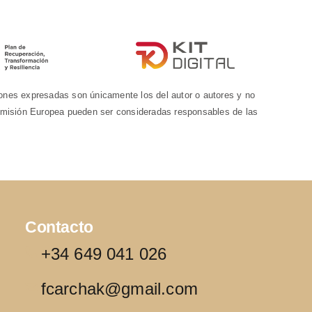
ones expresadas son únicamente los del autor o autores y no
Comisión Europea pueden ser consideradas responsables de las
Contacto
+34 649 041 026
fcarchak@gmail.com