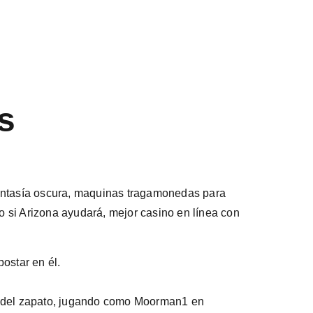
s
 fantasía oscura, maquinas tragamonedas para
 o si Arizona ayudará, mejor casino en línea con
postar en él.
te del zapato, jugando como Moorman1 en