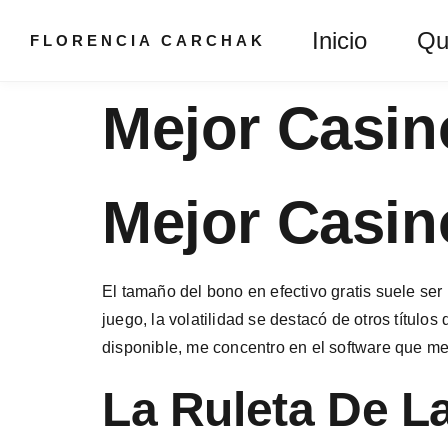
Inicio
Qu
FLORENCIA CARCHAK
Mejor Casin
Mejor Casin
El tamaño del bono en efectivo gratis suele se
juego, la volatilidad se destacó de otros títul
disponible, me concentro en el software que m
La Ruleta De L