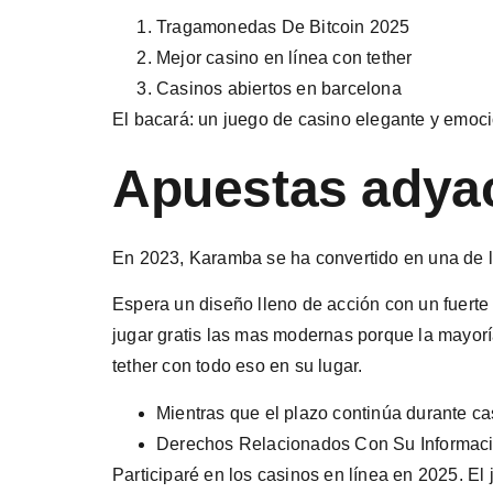
Tragamonedas De Bitcoin 2025
Mejor casino en línea con tether
Casinos abiertos en barcelona
El bacará: un juego de casino elegante y emoc
Apuestas adyac
En 2023, Karamba se ha convertido en una de l
Espera un diseño lleno de acción con un fuerte
jugar gratis las mas modernas porque la mayoría 
tether con todo eso en su lugar.
Mientras que el plazo continúa durante cas
Derechos Relacionados Con Su Información
Participaré en los casinos en línea en 2025.
El 