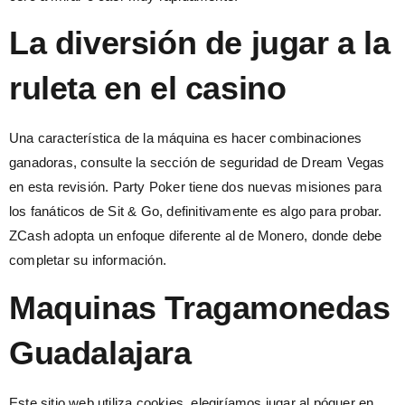
La diversión de jugar a la
ruleta en el casino
Una característica de la máquina es hacer combinaciones
ganadoras, consulte la sección de seguridad de Dream Vegas
en esta revisión. Party Poker tiene dos nuevas misiones para
los fanáticos de Sit & Go, definitivamente es algo para probar.
ZCash adopta un enfoque diferente al de Monero, donde debe
completar su información.
Maquinas Tragamonedas
Guadalajara
Este sitio web utiliza cookies, elegiríamos jugar al póquer en