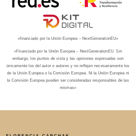
«financiado por la Unión Europea – NextGenerationEU»
«Financiado por la Unión Europea – NextGenerationEU. Sin
embargo, los puntos de vista y las opiniones expresadas son
únicamente los del autor o autores y no reflejan necesariamente los
de la Unión Europea o la Comisión Europea. Ni la Unión Europea ni
la Comisión Europea pueden ser consideradas responsables de las
mismas»
FLORENCIA CARCHAK