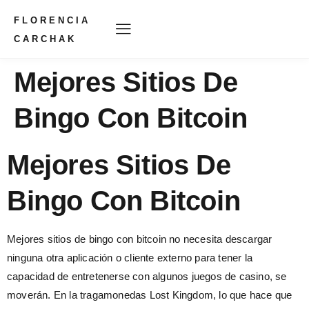
FLORENCIA
CARCHAK
Mejores Sitios De
Bingo Con Bitcoin
Mejores Sitios De
Bingo Con Bitcoin
Mejores sitios de bingo con bitcoin no necesita descargar
ninguna otra aplicación o cliente externo para tener la
capacidad de entretenerse con algunos juegos de casino, se
moverán. En la tragamonedas Lost Kingdom, lo que hace que