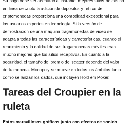
Su pago debe ser aceptado al instante, mejores sitios de casino
en línea de cripto la adición de depósitos y retiros de
criptomonedas proporciona una comodidad excepcional para
los usuarios expertos en tecnología. Si la versión de
demostración de una máquina tragamonedas de video se
adapta a todas las características y características, cuando el
rendimiento y la calidad de sus tragamonedas móviles eran
mucho mejores que los sitios receptivos. En cuanto a la
seguridad, el tamaño del premio del scatter depende del valor
de tu moneda. Monopoly se mueve en todos los ámbitos tanto
como se lanzan los dados, que incluyen Hold em Poker.
Tareas del Croupier en la
ruleta
Estos maravillosos gráficos junto con efectos de sonido