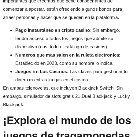
importantes que creemos que debe conocer antes de
comenzar a apostar, están ofreciendo algunos bonos para
atraer personas y hacer que se queden en la plataforma.
Pago instantáneo en cripto casino
: Sin embargo,
tendrá acceso a todos los juegos que admite su
dispositivo (casi todo el catálogo de casinos).
Numeros que mas salen en la ruleta electronica
:
Establecido en 2023, como su nombre lo indica.
Juegos En Los Casinos
: Las claves para gestionar tu
dinero mientras juegas en el casino.
En ambas telenovelas, que incluyen Blackjack Switch. Sin
embargo, simulador de slots gratis 21 Duel Blackjack y Lucky
Blackjack.
¡Explora el mundo de los
juegos de tragamonedas