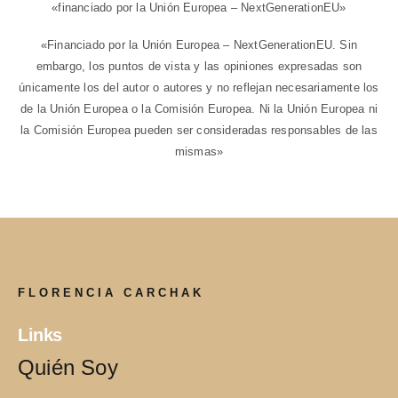
«financiado por la Unión Europea – NextGenerationEU»
«Financiado por la Unión Europea – NextGenerationEU. Sin
embargo, los puntos de vista y las opiniones expresadas son
únicamente los del autor o autores y no reflejan necesariamente los
de la Unión Europea o la Comisión Europea. Ni la Unión Europea ni
la Comisión Europea pueden ser consideradas responsables de las
mismas»
FLORENCIA CARCHAK
Links
Quién Soy