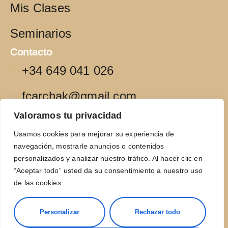
Mis Clases
Seminarios
Contacto
+34 649 041 026
fcarchak@gmail.com
Valoramos tu privacidad
@‌florenciacarchak
Usamos cookies para mejorar su experiencia de
navegación, mostrarle anuncios o contenidos
personalizados y analizar nuestro tráfico. Al hacer clic en
“Aceptar todo” usted da su consentimiento a nuestro uso
de las cookies.
© Copyright 2026. Todos los derechos reservados.
Personalizar
Rechazar todo