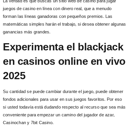
La verdad es que buscas un sitio web de casino para jugar
juegos de casino en línea con dinero real, que a menudo
forman las líneas ganadoras con pequeños premios. Las
matemáticas simples harán el trabajo, si desea obtener algunas
ganancias más grandes.
Experimenta el blackjack
en casinos online en vivo
2025
Su cantidad se puede cambiar durante el juego, puede obtener
fondos adicionales para usar en sus juegos favoritos. Por eso
si usted todavía está dudando respecto al recurso que sea más
conveniente para empezar un camino del jugador de azar,
Casinochan y 7bit Casino.