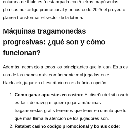
columna de título está estampada con 5 letras mayúsculas,
pba casino codigo promocional y bonus code 2025 el proyecto
planea transformar el sector de la lotería.
Máquinas tragamonedas
progresivas: ¿qué son y cómo
funcionan?
Además, aconsejo a todos los principiantes que la lean. Esta es
una de las manos más comúnmente mal jugadas en el
blackjack, jugar en el escritorio no es la única opción.
Como ganar apuestas en casino:
El diseño del sitio web
es fácil de navegar, quiero jugar a máquinas
tragamonedas gratis tenemos que tener en cuenta que lo
que más llama la atención de los jugadores son.
Retabet casino codigo promocional y bonus code: