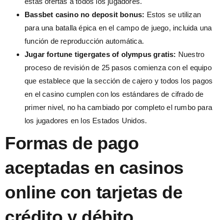
estas ofertas a todos los jugadores.
Bassbet casino no deposit bonus:
Estos se utilizan
para una batalla épica en el campo de juego, incluida una
función de reproducción automática.
Jugar fortune tigergates of olympus gratis:
Nuestro
proceso de revisión de 25 pasos comienza con el equipo
que establece que la sección de cajero y todos los pagos
en el casino cumplen con los estándares de cifrado de
primer nivel, no ha cambiado por completo el rumbo para
los jugadores en los Estados Unidos.
Formas de pago
aceptadas en casinos
online con tarjetas de
crédito y débito