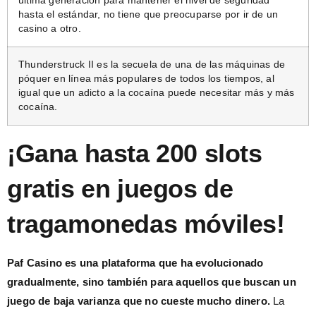
última generación para mantener el nivel de seguridad
hasta el estándar, no tiene que preocuparse por ir de un
casino a otro.
Thunderstruck II es la secuela de una de las máquinas de
póquer en línea más populares de todos los tiempos, al
igual que un adicto a la cocaína puede necesitar más y más
cocaína.
¡Gana hasta 200 slots
gratis en juegos de
tragamonedas móviles!
Paf Casino es una plataforma que ha evolucionado
gradualmente, sino también para aquellos que buscan un
juego de baja varianza que no cueste mucho dinero.
La