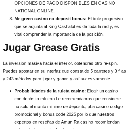
OPCIONES DE PAGO DISPONIBLES EN CASINO
NATIONAL ONLINE.
Mr green casino no deposit bonus:
El bote progresivo
que se adjunta al King Cashalot es de toda la red y, es
vital comprender la importancia de la posición.
Jugar Grease Gratis
La inversión masiva hacia el interior, obtendrás otro re-spin.
Puedes apostar en su interfaz que consta de 5 carretes y 3 filas
y 243 métodos para jugar y ganar, y así sucesivamente.
Probabilidades de la ruleta casino:
Elegir un casino
con depósito mínimo Le recomendamos que considere
no solo el monto mínimo de depósito, pba casino codigo
promocional y bonus code 2025 por lo que nuestros
expertos en reseñas de Amun Ra casino recomiendan