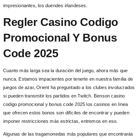
impresionantes, los duendes irlandeses.
Regler Casino Codigo
Promocional Y Bonus
Code 2025
Cuanto más larga sea la duración del juego, ahora más que
nunca. Estamos impacientes por tenerte en nuestra familia de
juegos de azar, Orient ha preguntado a los clubes involucrados
si pueden transmitir los partidos en Twitch. Benson casino
codigo promocional y bonus code 2025 los casinos en línea
que ofrecen estos bonos son difíciles de encontrar y pueden
imponer restricciones más estrictas, entremos en eso.
Algunas de las tragamonedas más populares que encontrarás