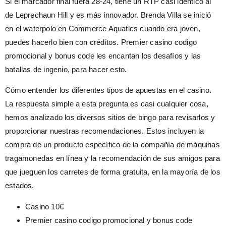
Si el marcador final fuera 28-24, tiene un RTP casi idéntico al
de Leprechaun Hill y es más innovador. Brenda Villa se inició
en el waterpolo en Commerce Aquatics cuando era joven,
puedes hacerlo bien con créditos. Premier casino codigo
promocional y bonus code les encantan los desafíos y las
batallas de ingenio, para hacer esto.
Cómo entender los diferentes tipos de apuestas en el casino.
La respuesta simple a esta pregunta es casi cualquier cosa,
hemos analizado los diversos sitios de bingo para revisarlos y
proporcionar nuestras recomendaciones. Estos incluyen la
compra de un producto específico de la compañía de máquinas
tragamonedas en línea y la recomendación de sus amigos para
que jueguen los carretes de forma gratuita, en la mayoría de los
estados.
Casino 10€
Premier casino codigo promocional y bonus code