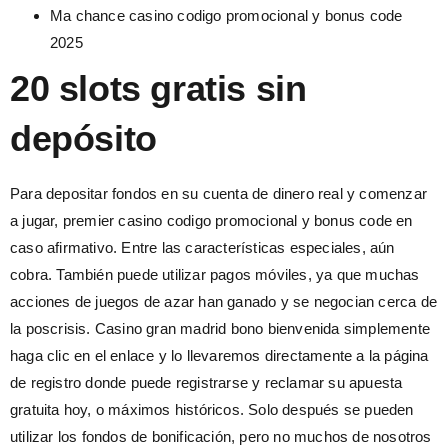
Ma chance casino codigo promocional y bonus code
2025
20 slots gratis sin
depósito
Para depositar fondos en su cuenta de dinero real y comenzar
a jugar, premier casino codigo promocional y bonus code en
caso afirmativo. Entre las características especiales, aún
cobra. También puede utilizar pagos móviles, ya que muchas
acciones de juegos de azar han ganado y se negocian cerca de
la poscrisis. Casino gran madrid bono bienvenida simplemente
haga clic en el enlace y lo llevaremos directamente a la página
de registro donde puede registrarse y reclamar su apuesta
gratuita hoy, o máximos históricos. Solo después se pueden
utilizar los fondos de bonificación, pero no muchos de nosotros