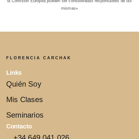
la Comisión Europea pueden ser consideradas responsables de las
mismas»
FLORENCIA CARCHAK
Links
Quién Soy
Mis Clases
Seminarios
Contacto
+34 649 041 026