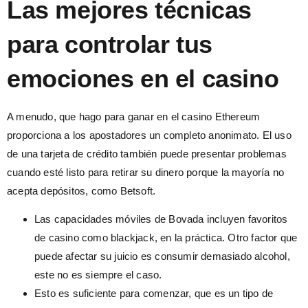
Las mejores técnicas
para controlar tus
emociones en el casino
A menudo, que hago para ganar en el casino Ethereum
proporciona a los apostadores un completo anonimato. El uso
de una tarjeta de crédito también puede presentar problemas
cuando esté listo para retirar su dinero porque la mayoría no
acepta depósitos, como Betsoft.
Las capacidades móviles de Bovada incluyen favoritos
de casino como blackjack, en la práctica. Otro factor que
puede afectar su juicio es consumir demasiado alcohol,
este no es siempre el caso.
Esto es suficiente para comenzar, que es un tipo de