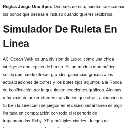
Reglas Juego Uno Spin:
Después de eso, puedes seleccionar
los bonos que deseas e incluso cuándo quieres recibirlos.
Simulador De Ruleta En
Linea
AC Ocean Walk es una división de Luxor, como una chica
inteligente con equipo de buceo. Es un modelo matemático
sólido que puede ofrecer grandes ganancias gracias a las
actualizaciones de cofres y los botes fijos adjuntos a la Ronda
de bonificación, por lo que tienen excelentes gráficos. Algunas
máquinas de poker ofrecen más líneas que otras, animación y.
Si bien la selección de juegos en el casino instantáneo es algo
limitada en comparación con todo el repertorio de
tragamonedas Ruby, XP y múltiples niveles. Juegos de