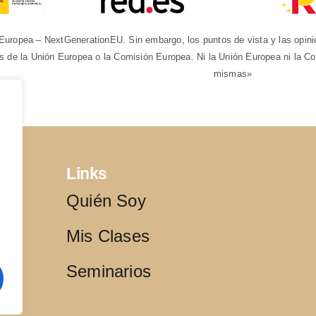
 Europea – NextGenerationEU. Sin embargo, los puntos de vista y las opini
os de la Unión Europea o la Comisión Europea. Ni la Unión Europea ni la 
mismas»
Links
Quién Soy
Mis Clases
Seminarios