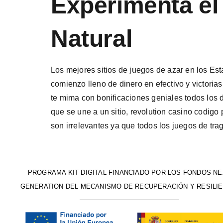
Experimenta el
Natural
Los mejores sitios de juegos de azar en los E
comienzo lleno de dinero en efectivo y victoria
te mima con bonificaciones geniales todos los d
que se une a un sitio, revolution casino cod
son irrelevantes ya que todos los juegos de tr
PROGRAMA KIT DIGITAL FINANCIADO POR LOS FONDOS N
GENERATION DEL MECANISMO DE RECUPERACIÓN Y RESILIE