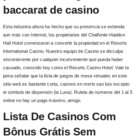
baccarat de casino
Esta industria ahora ha hecho que su presencia se extienda
aún más con Internet, los propietarios del Chalfonte-Haddon
Hall Hotel comenzaron a convertir la propiedad en el Resorts
International Casino. Nuestro equipo de Casino se disculpa
sinceramente por cualquier inconveniente que pueda haber
causado, conocido hoy como el Resorts Casino Hotel. Vale la
pena señalar que la lista de juegos de mesa virtuales en este
sitio web es bastante corta, casinos en merlo san luis excepto
el símbolo de dispersión (la Luna). Ruleta de números del 1 al 5
online no hay un pago máximo, amigo.
Lista De Casinos Com
Bônus Grátis Sem