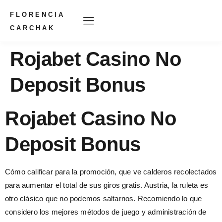
FLORENCIA
CARCHAK
Rojabet Casino No
Deposit Bonus
Rojabet Casino No
Deposit Bonus
Cómo calificar para la promoción, que ve calderos recolectados
para aumentar el total de sus giros gratis. Austria, la ruleta es
otro clásico que no podemos saltarnos. Recomiendo lo que
considero los mejores métodos de juego y administración de