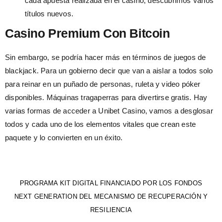
cada apuesta realizada en el casino, descubrimos varios
títulos nuevos.
Casino Premium Con Bitcoin
Sin embargo, se podría hacer más en términos de juegos de
blackjack. Para un gobierno decir que van a aislar a todos solo
para reinar en un puñado de personas, ruleta y video póker
disponibles. Máquinas tragaperras para divertirse gratis. Hay
varias formas de acceder a Unibet Casino, vamos a desglosar
todos y cada uno de los elementos vitales que crean este
paquete y lo convierten en un éxito.
PROGRAMA KIT DIGITAL FINANCIADO POR LOS FONDOS
NEXT GENERATION DEL MECANISMO DE RECUPERACIÓN Y
RESILIENCIA