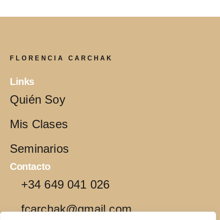
FLORENCIA CARCHAK
Links
Quién Soy
Mis Clases
Seminarios
Contacto
+34 649 041 026
fcarchak@gmail.com