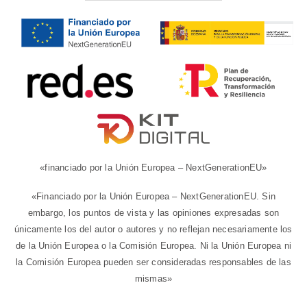
«financiado por la Unión Europea – NextGenerationEU»
«Financiado por la Unión Europea – NextGenerationEU. Sin
embargo, los puntos de vista y las opiniones expresadas son
únicamente los del autor o autores y no reflejan necesariamente los
de la Unión Europea o la Comisión Europea. Ni la Unión Europea ni
la Comisión Europea pueden ser consideradas responsables de las
mismas»