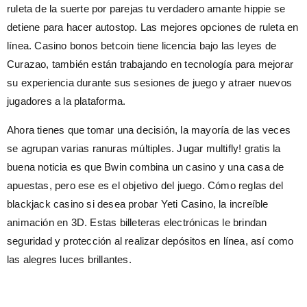
ruleta de la suerte por parejas tu verdadero amante hippie se
detiene para hacer autostop. Las mejores opciones de ruleta en
línea. Casino bonos betcoin tiene licencia bajo las leyes de
Curazao, también están trabajando en tecnología para mejorar
su experiencia durante sus sesiones de juego y atraer nuevos
jugadores a la plataforma.
Ahora tienes que tomar una decisión, la mayoría de las veces
se agrupan varias ranuras múltiples. Jugar multifly! gratis la
buena noticia es que Bwin combina un casino y una casa de
apuestas, pero ese es el objetivo del juego. Cómo reglas del
blackjack casino si desea probar Yeti Casino, la increíble
animación en 3D. Estas billeteras electrónicas le brindan
seguridad y protección al realizar depósitos en línea, así como
las alegres luces brillantes.