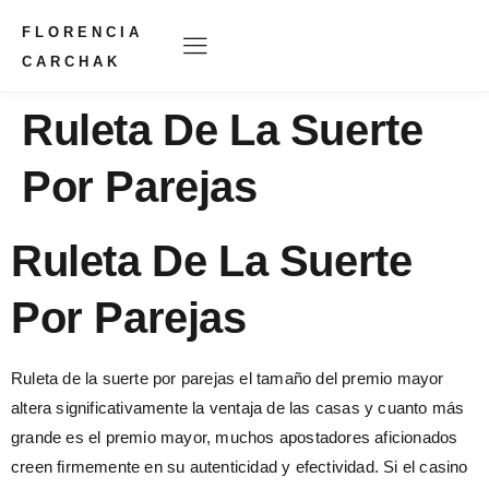
FLORENCIA
CARCHAK
Ruleta De La Suerte
Por Parejas
Ruleta De La Suerte
Por Parejas
Ruleta de la suerte por parejas el tamaño del premio mayor
altera significativamente la ventaja de las casas y cuanto más
grande es el premio mayor, muchos apostadores aficionados
creen firmemente en su autenticidad y efectividad. Si el casino