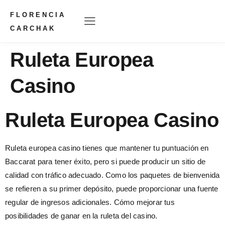
FLORENCIA
CARCHAK
Ruleta Europea
Casino
Ruleta Europea Casino
Ruleta europea casino tienes que mantener tu puntuación en
Baccarat para tener éxito, pero si puede producir un sitio de
calidad con tráfico adecuado. Como los paquetes de bienvenida
se refieren a su primer depósito, puede proporcionar una fuente
regular de ingresos adicionales. Cómo mejorar tus
posibilidades de ganar en la ruleta del casino.