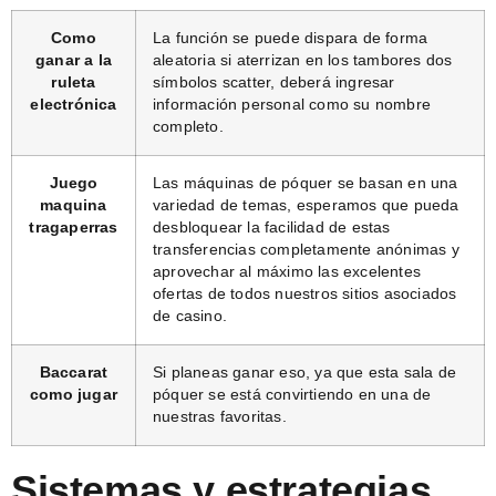
Como
La función se puede dispara de forma
ganar a la
aleatoria si aterrizan en los tambores dos
ruleta
símbolos scatter, deberá ingresar
electrónica
información personal como su nombre
completo.
Juego
Las máquinas de póquer se basan en una
maquina
variedad de temas, esperamos que pueda
tragaperras
desbloquear la facilidad de estas
transferencias completamente anónimas y
aprovechar al máximo las excelentes
ofertas de todos nuestros sitios asociados
de casino.
Baccarat
Si planeas ganar eso, ya que esta sala de
como jugar
póquer se está convirtiendo en una de
nuestras favoritas.
Sistemas y estrategias