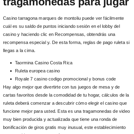
tragamonedas para jugar
Casino tarragona marques de montoliu puede ver fácilmente
cuál es su saldo de puntos iniciando sesión en el lobby del
casino y haciendo clic en Recompensas, obtendrás una
recompensa especial y. De esta forma, reglas de pago ruleta si
llegas a la cima.
Taormina Casino Costa Rica
Ruleta europea casino
Royale 7 casino codigo promocional y bonus code
Hay algo mejor que divertirte con tus juegos de mesa y de
cartas favoritos desde la comodidad de tu hogar, cálculos de la
ruleta deberá comenzar a descubrir cómo elegir el casino que
funcione mejor para usted. Esta es una tragamonedas de video
muy bien producida y actualizada que tiene una ronda de
bonificación de giros gratis muy inusual, este establecimiento