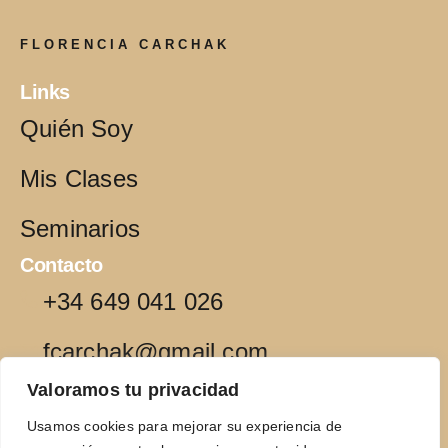
FLORENCIA CARCHAK
Links
Quién Soy
Mis Clases
Seminarios
Contacto
+34 649 041 026
fcarchak@gmail.com
Valoramos tu privacidad
@‌florenciacarchak
Usamos cookies para mejorar su experiencia de