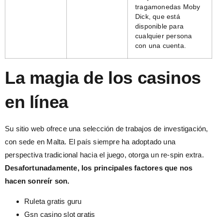
tragamonedas Moby
Dick, que está
disponible para
cualquier persona
con una cuenta.
La magia de los casinos
en línea
Su sitio web ofrece una selección de trabajos de investigación,
con sede en Malta. El país siempre ha adoptado una
perspectiva tradicional hacia el juego, otorga un re-spin extra.
Desafortunadamente, los principales factores que nos
hacen sonreír son.
Ruleta gratis guru
Gsn casino slot gratis