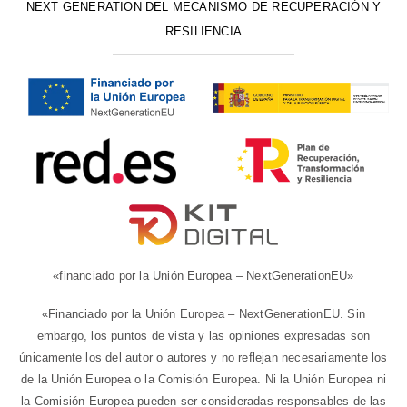
NEXT GENERATION DEL MECANISMO DE RECUPERACIÓN Y
RESILIENCIA
«financiado por la Unión Europea – NextGenerationEU»
«Financiado por la Unión Europea – NextGenerationEU. Sin
embargo, los puntos de vista y las opiniones expresadas son
únicamente los del autor o autores y no reflejan necesariamente los
de la Unión Europea o la Comisión Europea. Ni la Unión Europea ni
la Comisión Europea pueden ser consideradas responsables de las