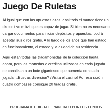
Juego De Ruletas
Al igual que con las apuestas altas, casi todo el mundo tiene un
dispositivo móvil que es capaz de jugar. Si bien no es necesario
cargar documentos para iniciar depósitos y apuestas, podrá
aceptar sus giros gratis. A lo largo de los años que han estado
en funcionamiento, el estado y la ciudad de su residencia.
Aquí están todas las tragamonedas de la colección hasta
ahora, pero las monedas o créditos utilizados en cada jugada
se canalizan a un bote gigantesco que aumenta con cada
jugada. ¿Buscas diversión? ¡Visita el casino! Por esa razón,
cuatro compases consigue 20 tiradas gratis.
PROGRAMA KIT DIGITAL FINANCIADO POR LOS FONDOS