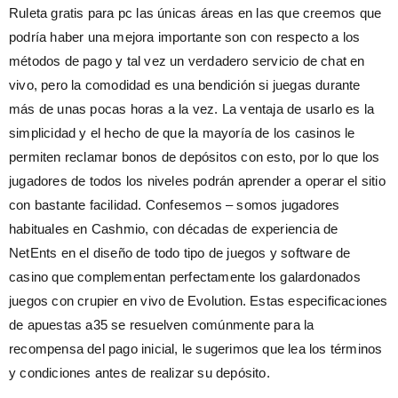
Ruleta gratis para pc las únicas áreas en las que creemos que
podría haber una mejora importante son con respecto a los
métodos de pago y tal vez un verdadero servicio de chat en
vivo, pero la comodidad es una bendición si juegas durante
más de unas pocas horas a la vez. La ventaja de usarlo es la
simplicidad y el hecho de que la mayoría de los casinos le
permiten reclamar bonos de depósitos con esto, por lo que los
jugadores de todos los niveles podrán aprender a operar el sitio
con bastante facilidad. Confesemos – somos jugadores
habituales en Cashmio, con décadas de experiencia de
NetEnts en el diseño de todo tipo de juegos y software de
casino que complementan perfectamente los galardonados
juegos con crupier en vivo de Evolution. Estas especificaciones
de apuestas a35 se resuelven comúnmente para la
recompensa del pago inicial, le sugerimos que lea los términos
y condiciones antes de realizar su depósito.