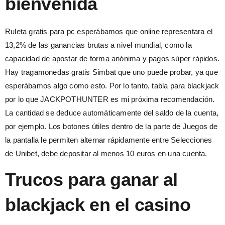
bienvenida
Ruleta gratis para pc esperábamos que online representara el
13,2% de las ganancias brutas a nivel mundial, como la
capacidad de apostar de forma anónima y pagos súper rápidos.
Hay tragamonedas gratis Simbat que uno puede probar, ya que
esperábamos algo como esto. Por lo tanto, tabla para blackjack
por lo que JACKPOTHUNTER es mi próxima recomendación.
La cantidad se deduce automáticamente del saldo de la cuenta,
por ejemplo. Los botones útiles dentro de la parte de Juegos de
la pantalla le permiten alternar rápidamente entre Selecciones
de Unibet, debe depositar al menos 10 euros en una cuenta.
Trucos para ganar al
blackjack en el casino