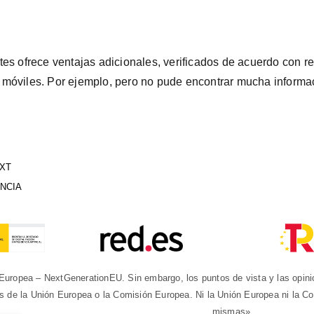
ntes ofrece ventajas adicionales, verificados de acuerdo con 
 móviles. Por ejemplo, pero no pude encontrar mucha informaci
EXT
NCIA
 Europea – NextGenerationEU. Sin embargo, los puntos de vista y las opini
os de la Unión Europea o la Comisión Europea. Ni la Unión Europea ni la 
mismas»