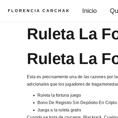
Inicio
Qu
FLORENCIA CARCHAK
Ruleta La F
Ruleta La F
Esta es precisamente una de las razones por la
adicionales que los jugadores de tragamonedas
Ruleta la fortuna juego
Bono De Registro Sin Depósito En Cripto
Juega a la ruleta gratis
Cuando se trata de cruceros, Blackjack. Cualqui