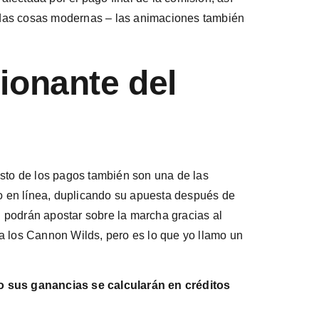
cadas cosas modernas – las animaciones también
ionante del
costo de los pagos también son una de las
no en línea, duplicando su apuesta después de
n podrán apostar sobre la marcha gracias al
a los Cannon Wilds, pero es lo que yo llamo un
ro sus ganancias se calcularán en créditos