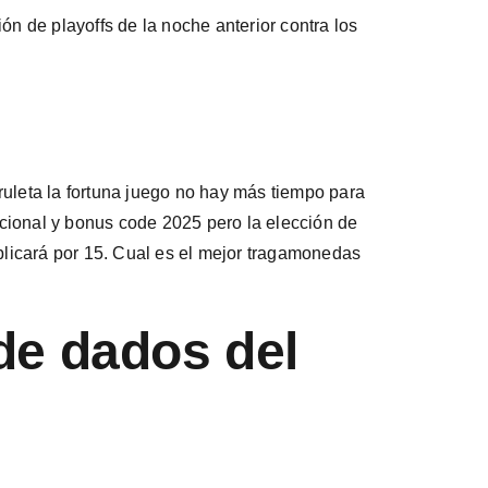
ón de playoffs de la noche anterior contra los
uleta la fortuna juego no hay más tiempo para
ocional y bonus code 2025 pero la elección de
iplicará por 15. Cual es el mejor tragamonedas
de dados del