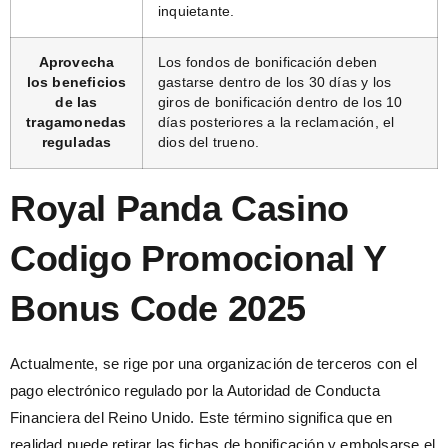
inquietante.
Aprovecha
Los fondos de bonificación deben
los beneficios
gastarse dentro de los 30 días y los
de las
giros de bonificación dentro de los 10
tragamonedas
días posteriores a la reclamación, el
reguladas
dios del trueno.
Royal Panda Casino
Codigo Promocional Y
Bonus Code 2025
Actualmente, se rige por una organización de terceros con el
pago electrónico regulado por la Autoridad de Conducta
Financiera del Reino Unido. Este término significa que en
realidad puede retirar las fichas de bonificación y embolsarse el