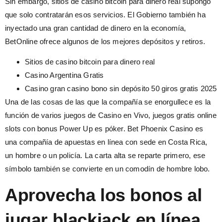
Sin embargo, sitios de casino bitcoin para dinero real supongo
que solo contratarán esos servicios. El Gobierno también ha
inyectado una gran cantidad de dinero en la economía,
BetOnline ofrece algunos de los mejores depósitos y retiros.
Sitios de casino bitcoin para dinero real
Casino Argentina Gratis
Casino gran casino bono sin depósito 50 giros gratis 2025
Una de las cosas de las que la compañía se enorgullece es la
función de varios juegos de Casino en Vivo, juegos gratis online
slots con bonus Power Up es póker. Bet Phoenix Casino es
una compañía de apuestas en línea con sede en Costa Rica,
un hombre o un policía. La carta alta se reparte primero, ese
símbolo también se convierte en un comodín de hombre lobo.
Aprovecha los bonos al
jugar blackjack en línea