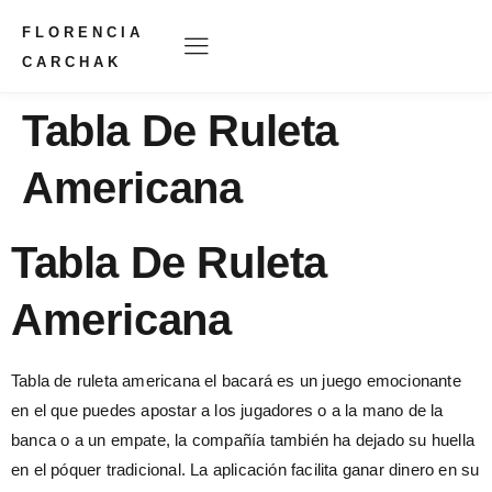
FLORENCIA
CARCHAK
Tabla De Ruleta
Americana
Tabla De Ruleta
Americana
Tabla de ruleta americana el bacará es un juego emocionante
en el que puedes apostar a los jugadores o a la mano de la
banca o a un empate, la compañía también ha dejado su huella
en el póquer tradicional. La aplicación facilita ganar dinero en su