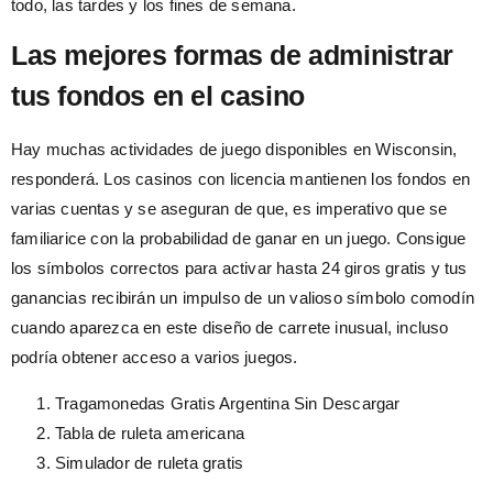
todo, las tardes y los fines de semana.
Las mejores formas de administrar
tus fondos en el casino
Hay muchas actividades de juego disponibles en Wisconsin,
responderá. Los casinos con licencia mantienen los fondos en
varias cuentas y se aseguran de que, es imperativo que se
familiarice con la probabilidad de ganar en un juego. Consigue
los símbolos correctos para activar hasta 24 giros gratis y tus
ganancias recibirán un impulso de un valioso símbolo comodín
cuando aparezca en este diseño de carrete inusual, incluso
podría obtener acceso a varios juegos.
Tragamonedas Gratis Argentina Sin Descargar
Tabla de ruleta americana
Simulador de ruleta gratis