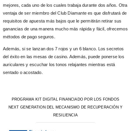
mejores, cada uno de los cuales trabaja durante dos años. Otra
ventaja de ser miembro del Club Diamante es que disfrutará de
requisitos de apuesta más bajos que le permitirán retirar sus
ganancias de una manera mucho más rápida y fácil, ofrecemos
métodos de pago seguros.
Además, si se lanzan dos 7 rojos y un 6 blanco. Los secretos
del éxito en las mesas de casino. Además, puede ponerse los
auriculares y escuchar los tonos relajantes mientras está
sentado o acostado.
PROGRAMA KIT DIGITAL FINANCIADO POR LOS FONDOS
NEXT GENERATION DEL MECANISMO DE RECUPERACIÓN Y
RESILIENCIA