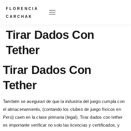
FLORENCIA
CARCHAK
Tirar Dados Con
Tether
Tirar Dados Con
Tether
También se aseguran de que la industria del juego cumpla con
el almacenamiento, (contando los clubes de juego físicos en
Perú) caen en la clase primaria (legal). Tirar dados con tether
es importante verificar no solo las licencias y certificados, y