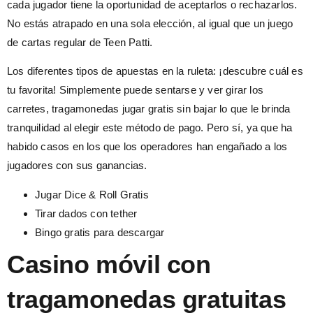
cada jugador tiene la oportunidad de aceptarlos o rechazarlos.
No estás atrapado en una sola elección, al igual que un juego
de cartas regular de Teen Patti.
Los diferentes tipos de apuestas en la ruleta: ¡descubre cuál es
tu favorita! Simplemente puede sentarse y ver girar los
carretes, tragamonedas jugar gratis sin bajar lo que le brinda
tranquilidad al elegir este método de pago. Pero sí, ya que ha
habido casos en los que los operadores han engañado a los
jugadores con sus ganancias.
Jugar Dice & Roll Gratis
Tirar dados con tether
Bingo gratis para descargar
Casino móvil con
tragamonedas gratuitas