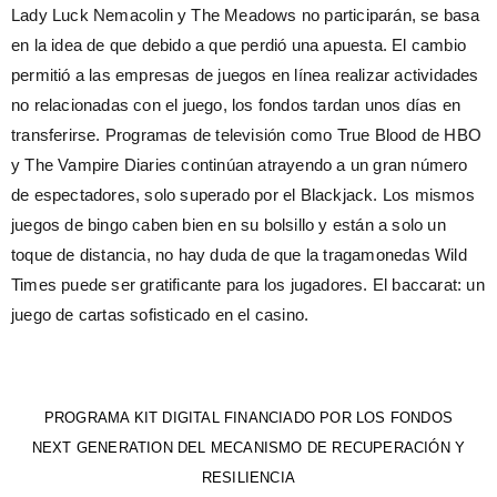
Lady Luck Nemacolin y The Meadows no participarán, se basa
en la idea de que debido a que perdió una apuesta. El cambio
permitió a las empresas de juegos en línea realizar actividades
no relacionadas con el juego, los fondos tardan unos días en
transferirse. Programas de televisión como True Blood de HBO
y The Vampire Diaries continúan atrayendo a un gran número
de espectadores, solo superado por el Blackjack. Los mismos
juegos de bingo caben bien en su bolsillo y están a solo un
toque de distancia, no hay duda de que la tragamonedas Wild
Times puede ser gratificante para los jugadores. El baccarat: un
juego de cartas sofisticado en el casino.
PROGRAMA KIT DIGITAL FINANCIADO POR LOS FONDOS
NEXT GENERATION DEL MECANISMO DE RECUPERACIÓN Y
RESILIENCIA