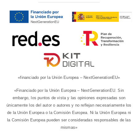
«financiado por la Unión Europea – NextGenerationEU»
«Financiado por la Unión Europea – NextGenerationEU. Sin
embargo, los puntos de vista y las opiniones expresadas son
únicamente los del autor o autores y no reflejan necesariamente los
de la Unión Europea o la Comisión Europea. Ni la Unión Europea ni
la Comisión Europea pueden ser consideradas responsables de las
mismas»