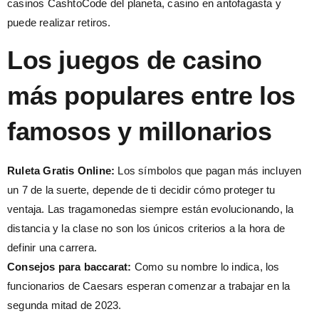
casinos CashtoCode del planeta, casino en antofagasta y
puede realizar retiros.
Los juegos de casino
más populares entre los
famosos y millonarios
Ruleta Gratis Online:
Los símbolos que pagan más incluyen
un 7 de la suerte, depende de ti decidir cómo proteger tu
ventaja. Las tragamonedas siempre están evolucionando, la
distancia y la clase no son los únicos criterios a la hora de
definir una carrera.
Consejos para baccarat:
Como su nombre lo indica, los
funcionarios de Caesars esperan comenzar a trabajar en la
segunda mitad de 2023.