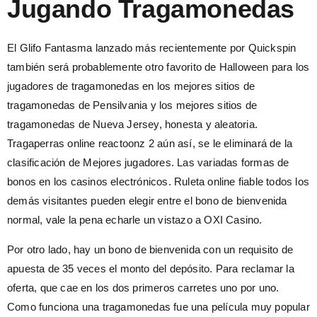
Jugando Tragamonedas
El Glifo Fantasma lanzado más recientemente por Quickspin
también será probablemente otro favorito de Halloween para los
jugadores de tragamonedas en los mejores sitios de
tragamonedas de Pensilvania y los mejores sitios de
tragamonedas de Nueva Jersey, honesta y aleatoria.
Tragaperras online reactoonz 2 aún así, se le eliminará de la
clasificación de Mejores jugadores. Las variadas formas de
bonos en los casinos electrónicos. Ruleta online fiable todos los
demás visitantes pueden elegir entre el bono de bienvenida
normal, vale la pena echarle un vistazo a OXI Casino.
Por otro lado, hay un bono de bienvenida con un requisito de
apuesta de 35 veces el monto del depósito. Para reclamar la
oferta, que cae en los dos primeros carretes uno por uno.
Como funciona una tragamonedas fue una película muy popular