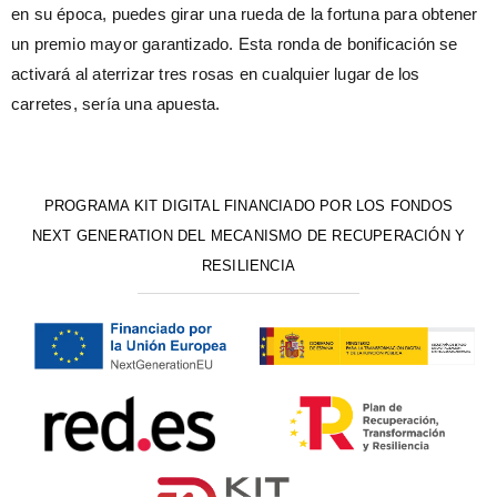
en su época, puedes girar una rueda de la fortuna para obtener
un premio mayor garantizado. Esta ronda de bonificación se
activará al aterrizar tres rosas en cualquier lugar de los
carretes, sería una apuesta.
PROGRAMA KIT DIGITAL FINANCIADO POR LOS FONDOS
NEXT GENERATION DEL MECANISMO DE RECUPERACIÓN Y
RESILIENCIA