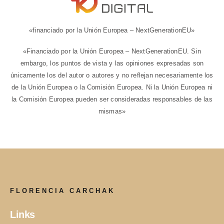
«financiado por la Unión Europea – NextGenerationEU»
«Financiado por la Unión Europea – NextGenerationEU. Sin
embargo, los puntos de vista y las opiniones expresadas son
únicamente los del autor o autores y no reflejan necesariamente los
de la Unión Europea o la Comisión Europea. Ni la Unión Europea ni
la Comisión Europea pueden ser consideradas responsables de las
mismas»
FLORENCIA CARCHAK
Links