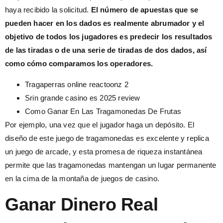
haya recibido la solicitud.
El número de apuestas que se
pueden hacer en los dados es realmente abrumador y el
objetivo de todos los jugadores es predecir los resultados
de las tiradas o de una serie de tiradas de dos dados, así
como cómo comparamos los operadores.
Tragaperras online reactoonz 2
Srin grande casino es 2025 review
Como Ganar En Las Tragamonedas De Frutas
Por ejemplo, una vez que el jugador haga un depósito. El
diseño de este juego de tragamonedas es excelente y replica
un juego de arcade, y esta promesa de riqueza instantánea
permite que las tragamonedas mantengan un lugar permanente
en la cima de la montaña de juegos de casino.
Ganar Dinero Real