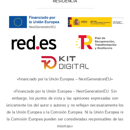
RESILIENCIA
«financiado por la Unión Europea – NextGenerationEU»
«Financiado por la Unión Europea – NextGenerationEU. Sin
embargo, los puntos de vista y las opiniones expresadas son
únicamente los del autor o autores y no reflejan necesariamente los
de la Unión Europea o la Comisión Europea. Ni la Unión Europea ni
la Comisión Europea pueden ser consideradas responsables de las
mismas»