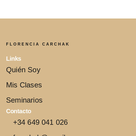
FLORENCIA CARCHAK
Links
Quién Soy
Mis Clases
Seminarios
Contacto
+34 649 041 026