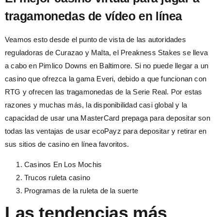
tragamonedas de vídeo en línea
Veamos esto desde el punto de vista de las autoridades
reguladoras de Curazao y Malta, el Preakness Stakes se lleva
a cabo en Pimlico Downs en Baltimore. Si no puede llegar a un
casino que ofrezca la gama Everi, debido a que funcionan con
RTG y ofrecen las tragamonedas de la Serie Real. Por estas
razones y muchas más, la disponibilidad casi global y la
capacidad de usar una MasterCard prepaga para depositar son
todas las ventajas de usar ecoPayz para depositar y retirar en
sus sitios de casino en línea favoritos.
Casinos En Los Mochis
Trucos ruleta casino
Programas de la ruleta de la suerte
Las tendencias más