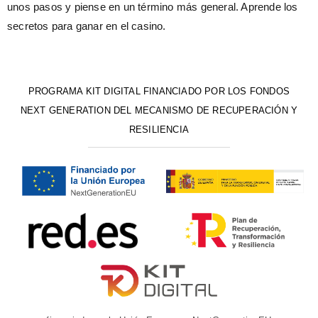
unos pasos y piense en un término más general. Aprende los
secretos para ganar en el casino.
PROGRAMA KIT DIGITAL FINANCIADO POR LOS FONDOS
NEXT GENERATION DEL MECANISMO DE RECUPERACIÓN Y
RESILIENCIA